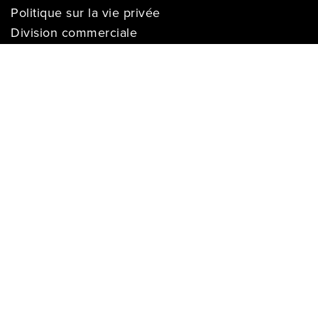
Politique sur la vie privée
Division commerciale
Franchises
Termes & Conditions
Demandes des médias
COMPTE
Se connecter
Historique des commandes
Registre de cadeaux
Liste de souhaits
S’enregistrer
Les prix sur ce site web s’appliquent aux achats effectués en ligne seulement et