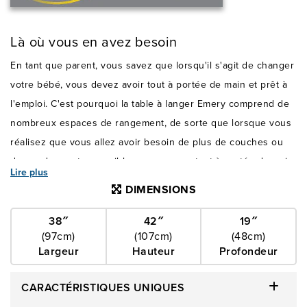
Là où vous en avez besoin
En tant que parent, vous savez que lorsqu'il s'agit de changer
votre bébé, vous devez avoir tout à portée de main et prêt à
l'emploi. C'est pourquoi la table à langer Emery comprend de
nombreux espaces de rangement, de sorte que lorsque vous
réalisez que vous allez avoir besoin de plus de couches ou
de poudres extra-sensibles, vous aurez tout à portée de main.
Lire plus
Que vous soyez alerte et prêt à partir, ou qu'il soit 3 heures
DIMENSIONS
du matin et que vos yeux soient à moitié fermés, vous saurez
exactement où tout se trouve.
38″
42″
19″
(97cm)
(107cm)
(48cm)
Largeur
Hauteur
Profondeur
CARACTÉRISTIQUES UNIQUES