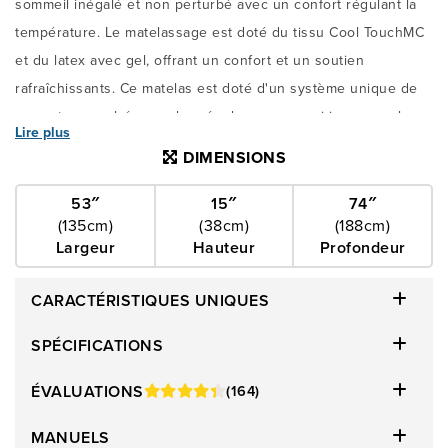
sommeil inégalé et non perturbé avec un confort régulant la
température. Le matelassage est doté du tissu Cool TouchMC
et du latex avec gel, offrant un confort et un soutien
rafraîchissants. Ce matelas est doté d'un système unique de
ressorts ensachés enveloppés de mousse qui incorpore la
Lire plus
mousse séparatrice de mouvement brevetée de Kingsdown, le
DIMENSIONS
soutien au tier centre renforcé et le périmètre de mousse
diffuseur d’air.
53″
15″
74″
(135cm)
(38cm)
(188cm)
Largeur
Hauteur
Profondeur
CARACTÉRISTIQUES UNIQUES
SPÉCIFICATIONS
ÉVALUATIONS
(164)
MANUELS