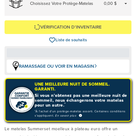
Choisissez Votre Protège-Matelas
0,00 $
VÉRIFICATION D’INVENTAIRE
Liste de souhaits
RAMASSAGE OU VOIR EN MAGASIN
UNE MEILLEURE NUIT DE SOMMEIL.
GARANTI.
Si vous n’obtenez pas une meilleure nuit de
sommeil, nous échangerons votre matelas
*
pour un autre.
*À l'achat d'un protège-matelas assorti. Certaines conditions
s'appliquent.
En savoir plus
Le matelas Summerset moelleux à plateau euro offre un