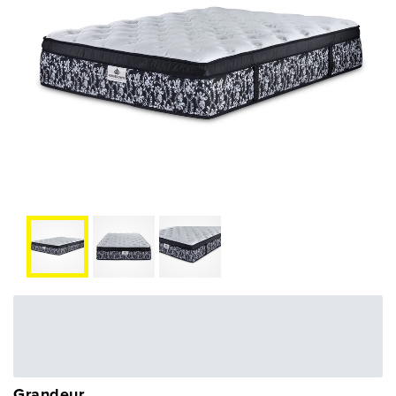
60,38 $
OU
1 449,00 $
+ taxes/frais
Avec financement 24 mois
Voir les plans
Grandeur