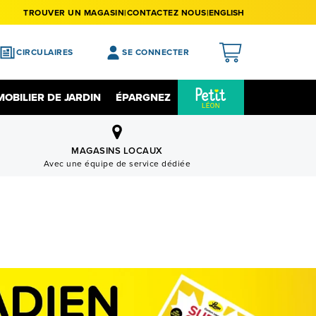
TROUVER UN MAGASIN
CONTACTEZ NOUS
ENGLISH
CIRCULAIRES
SE CONNECTER
APERÇU
MOBILIER DE JARDIN
ÉPARGNEZ
MES ACHATS
Épargnez Sur L'électronique
Liquidation
MA LISTE DE SOUHAITS
MAGASINS LOCAUX
Avec une équipe de service dédiée
MON PROFIL
MON REGISTRE
MES PRÉFÉRENCES
FERMER LA SESSION