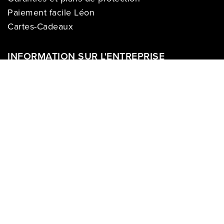
Paiement facile Léon
Cartes-Cadeaux
INFORMATION SUR L'ENTREPRISE
À propos de nous
Carrières
Politique sur la vie privée
Division commerciale
Franchises
Termes & Conditions
Demandes des médias
COMPTE
Se connecter