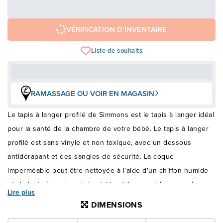
29,00 $
+ taxes/frais
Avec financement 24 mois
Voir les plans
VÉRIFICATION D’INVENTAIRE
Liste de souhaits
RAMASSAGE OU VOIR EN MAGASIN
Le tapis à langer profilé de Simmons est le tapis à langer idéal
pour la santé de la chambre de votre bébé. Le tapis à langer
profilé est sans vinyle et non toxique, avec un dessous
antidérapant et des sangles de sécurité. La coque
imperméable peut être nettoyée à l'aide d'un chiffon humide
et s'adapte à la plupart des tables à langer et bureaux de
Lire plus
chambre à coucher standard. Attention, ne laissez jamais
DIMENSIONS
votre bébé sur le tapis à langer sans surveillance, même si