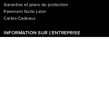
Garanties et plans de protection
Paiement facile Léon
Cartes-Cadeaux
INFORMATION SUR L'ENTREPRISE
À propos de nous
Carrières
Politique sur la vie privée
Division commerciale
Franchises
Termes & Conditions
Demandes des médias
COMPTE
Se connecter