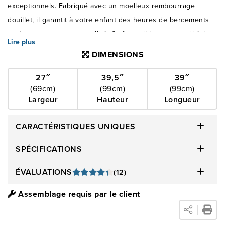
exceptionnels. Fabriqué avec un moelleux rembourrage
douillet, il garantit à votre enfant des heures de bercements
apaisants en toute tranquillité. Ce fauteuil berçant est idéal
Lire plus
pour endormir votre bébé ou vous-même et peut facilement
DIMENSIONS
s'intégrer pour créer un coin lecture confortable ou ajouter
un élément de confort à la chambre d'enfant. La structure est
27″
39,5″
39″
(69cm)
(99cm)
(99cm)
fabriquée en bois dur massif, ce qui garantit que cet article
Largeur
Hauteur
Longueur
sera utilisé et apprécié pendant des années. Ce fauteuil
présente non seulement des caractéristiques utiles, mais son
CARACTÉRISTIQUES UNIQUES
design est également élégant. Sa couleur neutre dans une
teinte ivoire ainsi que ses châteaux modernes en bois
SPÉCIFICATIONS
ajoutent une touche de modernité à n'importe quel espace.
ÉVALUATIONS
(12)
L'heure du coucher n'aura jamais été une expérience aussi
élégante et confortable qu’avec le fauteuil berçant Snuggly.
Assemblage requis par le client