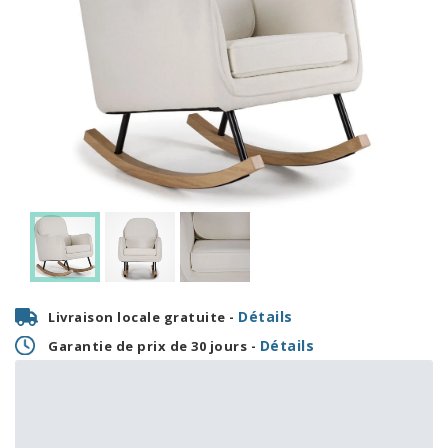
Détails
Livraison locale gratuite -
Détails
Garantie de prix de 30 jours -
16,63 $
399,00 $
OU
+ taxes/frais
Avec financement 24 mois
Voir les plans