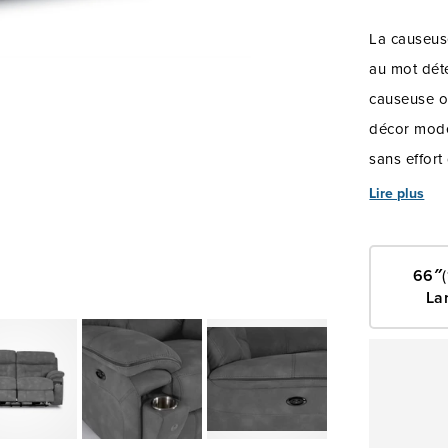
La causeus
au mot déte
causeuse of
décor mode
sans effort
éclaboussur
Lire plus
également h
calibre dan
66″
un soutien 
La
Découvrez l
électrique,
convient le
appui-bras 
pour repos