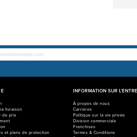
allongez. P
votre famil
électrique
CE
INFORMATION SUR L'ENTRE
n
À propos de nous
a livraison
Carrières
 de prix
Politique sur la vie privée
ement
Division commerciale
ion
Franchises
es et plans de protection
Termes & Conditions