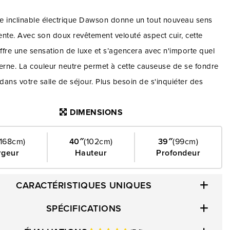
e inclinable électrique Dawson donne un tout nouveau sens
nte. Avec son doux revêtement velouté aspect cuir, cette
fre une sensation de luxe et s’agencera avec n'importe quel
rne. La couleur neutre permet à cette causeuse de se fondre
 dans votre salle de séjour. Plus besoin de s'inquiéter des
es soudaines, car cette causeuse inclinable électrique est
DIMENSIONS
ydrofuge. Les ressorts anti-affaissement en acier de haut
s les coussins d’assise améliorent la durabilité et garantissent
(168cm)
40″
(102cm)
39″
(99cm)
durable, pour que vous soyez toujours assis confortablement.
rgeur
Hauteur
Profondeur
es multiples positions offertes par cette causeuse inclinable
 afin que vous puissiez décider de la position assise qui vous
CARACTÉRISTIQUES UNIQUES
 mieux. Profitez d'un confort et d'un soutien accrus grâce aux
rembourrés et moelleux qui offrent un endroit confortable
SPÉCIFICATIONS
er vos bras lorsque vous vous détendez ou que vous vous