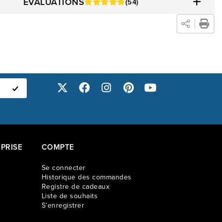
ÉVALUATIONS
(54)
rofitez de vos moments de détente, seul ou avec vos amis et
le. Détendez-vous pleinement sur la causeuse inclinable
 Dawson!
PRISE
COMPTE
Se connecter
Historique des commandes
Registre de cadeaux
Liste de souhaits
S’enregistrer