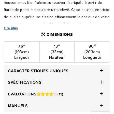
housse amovible, fraîche au toucher, fabriquée à partir de
fibres de poids moléculaire ultra élevé. Cette housse en tricot
de qualité supérieure dissipe efficacement la chaleur de votre
corps et de votre matelas. Elle est facile à enlever, à laver et à
Lire plus
remettre. Inspiré des vêtements de sport, le panneau
DIMENSIONS
performant ultra extensible est léger, respirant et améliore les
capacités d'adaptation du matériau TEMPUR®. Bénéficiez d'un
76″
13″
80″
(193cm)
(33cm)
(203cm)
soulagement ultime de la pression grâce au matériau
Largeur
Hauteur
Longueur
TEMPUR-APR+®, conçu pour réagir précisément aux besoins
uniques de votre corps, tout en réduisant les courbatures et
CARACTÉRISTIQUES UNIQUES
les douleurs. Le matériau TEMPUR® exclusif offre un soutien
exceptionnel, un soulagement de la pression et une isolation
SPÉCIFICATIONS
des mouvements. Une couche de soutien ergonomique à 5
ÉVALUATIONS
(11)
zones offre un soutien ciblé, garantissant que votre colonne
vertébrale reste naturellement alignée tout en berçant les
MANUELS
points de pression pour un confort personnalisé et un