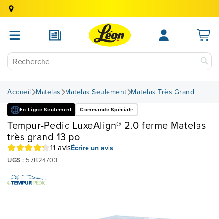
Accueil
Matelas
Matelas Seulement
Matelas Très Grand
En Ligne Seulement
Commande Spéciale
Tempur-Pedic LuxeAlign® 2.0 ferme Matelas
très grand 13 po
11 avis
Écrire un avis
UGS :
57B24703