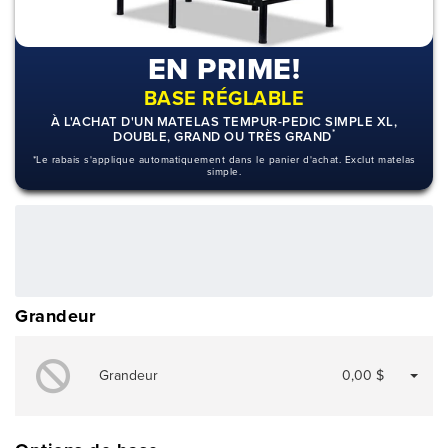
EN PRIME!
BASE RÉGLABLE
À L'ACHAT D'UN MATELAS TEMPUR-PEDIC SIMPLE XL,
*
DOUBLE, GRAND OU TRÈS GRAND
*Le rabais s'applique automatiquement dans le panier d'achat. Exclut matelas
simple.
260,38 $
OU
6 249,00 $
+ taxes/frais
Avec financement 24 mois
Voir les plans
Grandeur
Grandeur
0,00 $