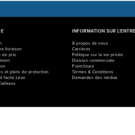
CE
INFORMATION SUR L'ENTRE
n
À propos de nous
a livraison
Carrières
 de prix
Politique sur la vie privée
ement
Division commerciale
ion
Franchises
es et plans de protection
Termes & Conditions
t facile Léon
Demandes des médias
Cadeaux
e seulement et peuvent varier selon les régions. Les prix en magasin peuvent