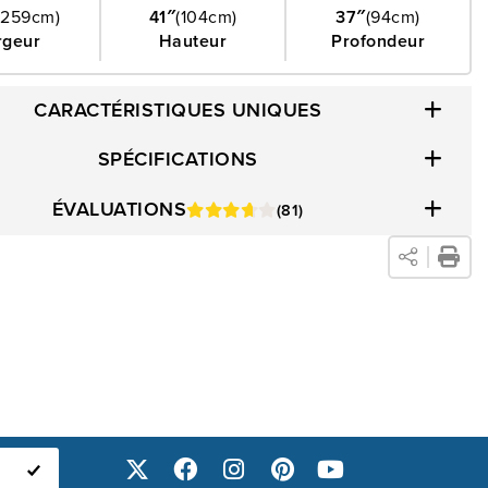
(259cm)
41″
(104cm)
37″
(94cm)
our créer un grand espace de repos confortable pour les
rgeur
Hauteur
Profondeur
passage.
CARACTÉRISTIQUES UNIQUES
SPÉCIFICATIONS
ÉVALUATIONS
(81)