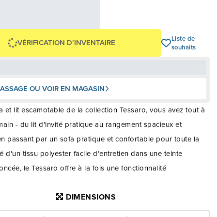
83,29 $
OU
00 $
+ taxes/frais
Avec financement 24 mois
Voir les plans
Liste de
VÉRIFICATION D’INVENTAIRE
souhaits
ASSAGE OU VOIR EN MAGASIN
a et lit escamotable de la collection Tessaro, vous avez tout à
ain - du lit d'invité pratique au rangement spacieux et
en passant par un sofa pratique et confortable pour toute la
té d'un tissu polyester facile d’entretien dans une teinte
foncée, le Tessaro offre à la fois une fonctionnalité
ante et un style riche et contemporain. Rangez les produits
DIMENSIONS
pour votre salle de séjour dans le compartiment dissimulé
sus du fauteuil allongé, et tirez simplement la base de la