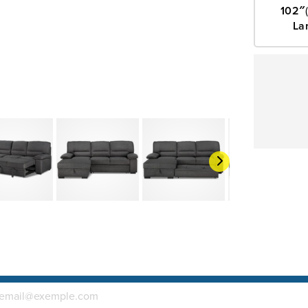
102″
causeuse p
La
invités de 