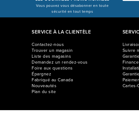
Vous pouvez vous désabonner en toute
sécurité en tout temps
SERVICE À LA CLIENTÈLE
SERVI
Contactez-nous
Livraiso
Trouver un magasin
Suivre m
Liste des magasins
Garantie
Demandez un rendez-vous
Financ
Foire aux questions
Installat
Épargnez
Garanti
Fabriqué au Canada
Paiemen
Nouveautés
Cartes-
Plan du site
Les prix sur ce site web s’appliquent aux achats effectués en lign
différer. Léon© 2009 - 2026. Tous droits réservés.