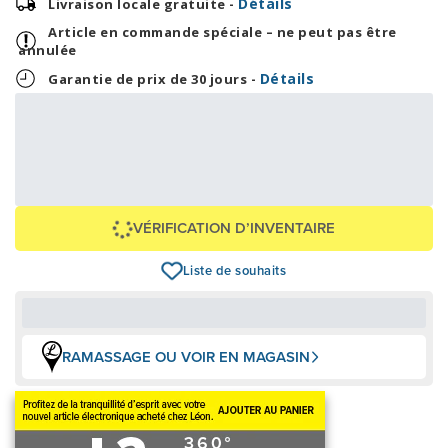
Détails
Livraison locale gratuite -
Article en commande spéciale – ne peut pas être
annulée
Détails
Garantie de prix de 30 jours -
45,79 $
1 099,00 $
OU
+ taxes/frais
Avec financement 24 mois
Voir les plans
Épargnez
-1 099 $
VÉRIFICATION D’INVENTAIRE
Liste de souhaits
RAMASSAGE OU VOIR EN MAGASIN