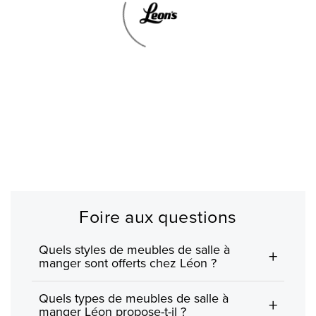
Foire aux questions
Quels styles de meubles de salle à
manger sont offerts chez Léon ?
La collection de salle à manger de Léon propose
Quels types de meubles de salle à
une grande variété de styles, allant des designs
manger Léon propose-t-il ?