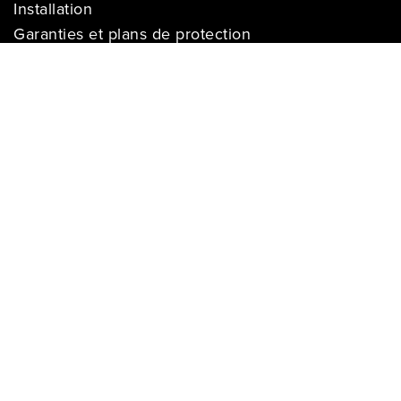
Installation
Garanties et plans de protection
Paiement facile Léon
Cartes-Cadeaux
INFORMATION SUR L'ENTREPRISE
À propos de nous
Carrières
Politique sur la vie privée
Division commerciale
Franchises
Termes & Conditions
Demandes des médias
COMPTE