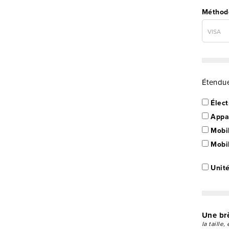
Méthod
Étendue
Élect
Appar
Mobil
Mobil
Unit
Une brè
la taille, 