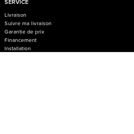
SERVICE
Livraison
Suivre ma livraison
Garantie de prix
Financement
Installation
Garanties et plans de protection
Paiement facile Léon
Cartes-Cadeaux
INFORMATION SUR L'ENTREPRISE
À propos de nous
Carrières
Politique sur la vie privée
Division commerciale