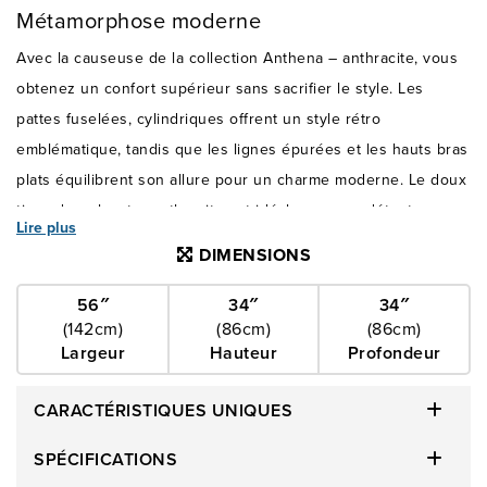
Métamorphose moderne
Avec la causeuse de la collection Anthena – anthracite, vous
obtenez un confort supérieur sans sacrifier le style. Les
pattes fuselées, cylindriques offrent un style rétro
emblématique, tandis que les lignes épurées et les hauts bras
plats équilibrent son allure pour un charme moderne. Le doux
tissu de polyester anthracite est idéal pour une détente
Lire plus
confortable et possède un dossier à boutons capitonnés et de
DIMENSIONS
légères piqûres décoratives pour compléter cette causeuse
digne de votre salle de séjour.
56″
34″
34″
(142cm)
(86cm)
(86cm)
Largeur
Hauteur
Profondeur
CARACTÉRISTIQUES UNIQUES
SPÉCIFICATIONS