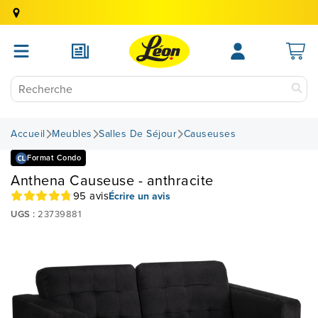
Accueil
Meubles
Salles De Séjour
Causeuses
Format Condo
Anthena Causeuse - anthracite
95 avis
Écrire un avis
UGS :
23739881