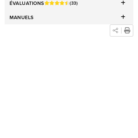
ÉVALUATIONS
(33)
lorsque vous vous retirez dans l'atmosphère agréable créée
par la chambre à coucher
Arista
.
MANUELS