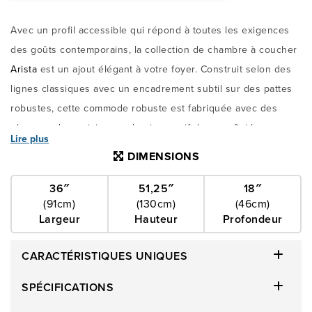
Avec un profil accessible qui répond à toutes les exigences
des goûts contemporains, la collection de chambre à coucher
Arista
est un ajout élégant à votre foyer. Construit selon des
lignes classiques avec un encadrement subtil sur des pattes
robustes, cette commode robuste est fabriquée avec des
placages de merisier sur du pin massif dans un fini brun
Lire plus
cerisier qui met en valeur le grain du bois à la perfection,
DIMENSIONS
créant une ambiance merveilleusement chaleureuse pour
rehausser le confort de votre chambre à coucher. Néanmoins,
36″
51,25″
18″
(91cm)
(130cm)
(46cm)
le
Arista
apporte une touche contemporaine grâce à ses
Largeur
Hauteur
Profondeur
poignées modernes, de style barre, en métal de couleur
argentée et à ses lignes pures et immaculées. Six tiroirs
CARACTÉRISTIQUES UNIQUES
offrent un espace de rangement considérable avec le tiroir du
haut étant doublé de feutre pour protéger vos accessoires les
SPÉCIFICATIONS
plus délicats. Laissez le stress de la journée s'évanouir