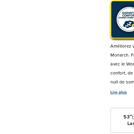
Améliorez v
Monarch. Fa
avec le Wor
confort, de
nuit de so
soutien fo
Lire plus
de soulagem
lorsque vo
53″
et le tissu
La
une literie