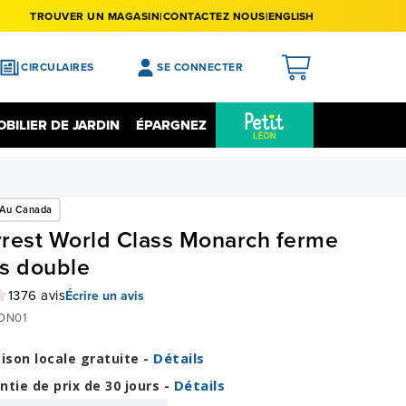
TROUVER UN MAGASIN
CONTACTEZ NOUS
ENGLISH
CIRCULAIRES
SE CONNECTER
APERÇU
BILIER DE JARDIN
ÉPARGNEZ
MES ACHATS
Épargnez Sur L'électronique
Liquidation
MA LISTE DE SOUHAITS
 Au Canada
MON PROFIL
rest World Class Monarch ferme
MON REGISTRE
s double
MES PRÉFÉRENCES
1376 avis
Écrire un avis
FERMER LA SESSION
ON01
Détails
aison locale gratuite -
Détails
ntie de prix de 30 jours -