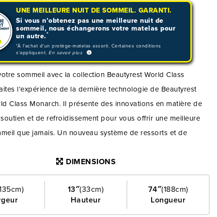
UNE MEILLEURE NUIT DE SOMMEIL. GARANTI.
Si vous n’obtenez pas une meilleure nuit de
sommeil, nous échangerons votre matelas pour
*
un autre.
*À l'achat d'un protège-matelas assorti. Certaines conditions
s'appliquent.
En savoir plus
otre sommeil avec la collection Beautyrest World Class
ites l’expérience de la dernière technologie de Beautyrest
ld Class Monarch. Il présente des innovations en matière de
 soutien et de refroidissement pour vous offrir une meilleure
mmeil que jamais. Un nouveau système de ressorts et de
nctionne de manière transparente avec les mousses avancées
DIMENSIONS
ent de la pression, pour vous offrir un confort complet
us vous allongez. Les technologies de refroidissement uniques
(135cm)
13″
(33cm)
74″
(188cm)
 durable font passer cette collection au niveau supérieur. Pour
rgeur
Hauteur
Longueur
 de premier ordre et un sommeil digne de ce nom, ramenez à la