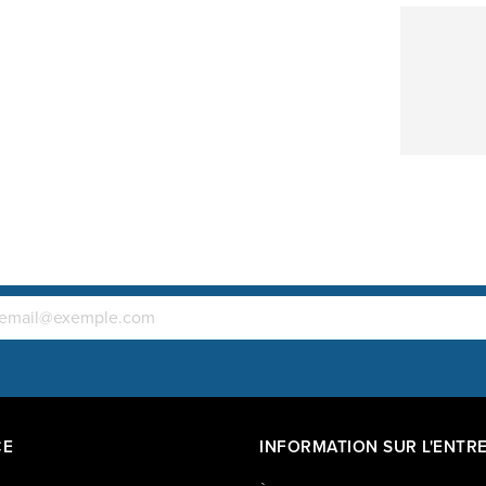
maison la 
de ressorts
ressorts co
pression o
CE
INFORMATION SUR L'ENTRE