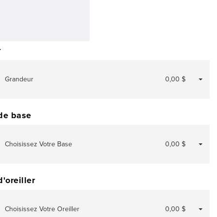
31,21 $
OU
0 $
+ taxes/frais
Avec financement 24 mois
Voir les plans
r
Grandeur
0,00 $
de base
Choisissez Votre Base
0,00 $
'oreiller
Choisissez Votre Oreiller
0,00 $