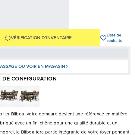
87,46 $
,00 $
OU
+ taxes/frais
Avec financement 24 mois
Voir les plans
-2 099 $
Liste de
VÉRIFICATION D’INVENTAIRE
souhaits
ASSAGE OU VOIR EN MAGASIN
 DE CONFIGURATION
ilier Bilboa, votre demeure devient une référence en matière
abriqué avec un fini chêne pour une qualité durable et un
mporel, le Bilboa fera partie intégrante de votre foyer pendant