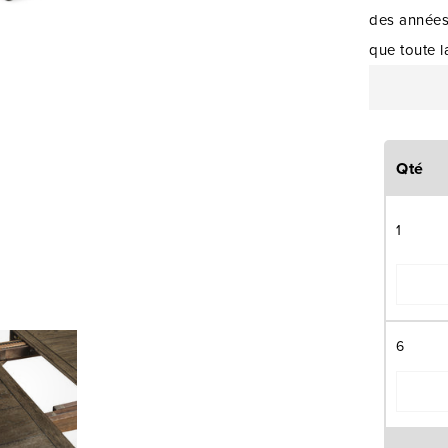
des années.
que toute l
Qté
1
6