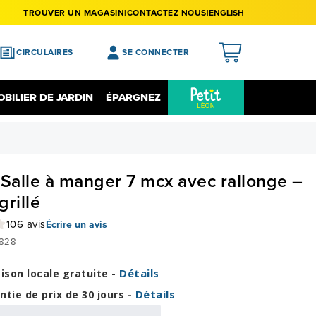
TROUVER UN MAGASIN
CONTACTEZ NOUS
ENGLISH
CIRCULAIRES
SE CONNECTER
APERÇU
BILIER DE JARDIN
ÉPARGNEZ
MES ACHATS
Épargnez Sur L'électronique
Liquidation
MA LISTE DE SOUHAITS
MON PROFIL
 Salle à manger 7 mcx avec rallonge –
MON REGISTRE
grillé
MES PRÉFÉRENCES
106 avis
Écrire un avis
828
FERMER LA SESSION
Détails
aison locale gratuite -
Détails
ntie de prix de 30 jours -