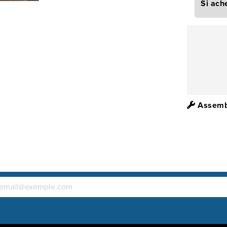
Si ach
Assembl