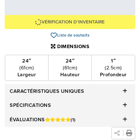
Avec financement 24 mois
Voir les plans
Épargnez
-89 $
VÉRIFICATION D’INVENTAIRE
Liste de souhaits
DIMENSIONS
24″
24″
1″
(61cm)
(61cm)
(2.5cm)
Largeur
Hauteur
Profondeur
CARACTÉRISTIQUES UNIQUES
SPÉCIFICATIONS
ÉVALUATIONS
(1)