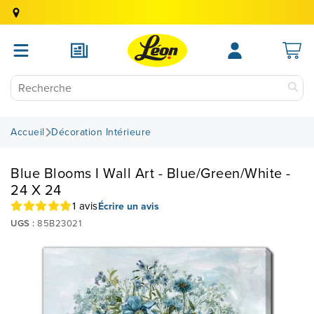
Accueil
Décoration Intérieure
Blue Blooms I Wall Art - Blue/Green/White -
24 X 24
1 avis
Écrire un avis
UGS :
85B23021