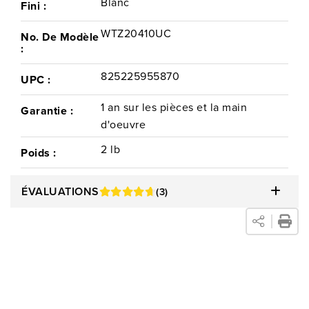
Blanc
Fini :
WTZ20410UC
No. De Modèle
:
825225955870
UPC :
1 an sur les pièces et la main
Garantie :
d'oeuvre
2 lb
Poids :
ÉVALUATIONS
(3)