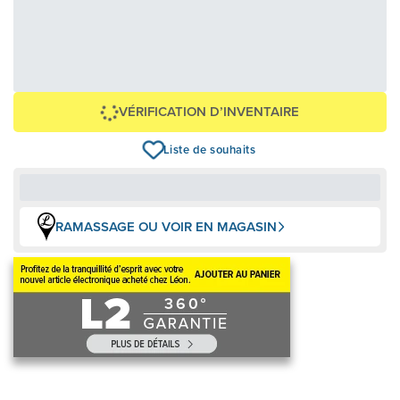
4,88 $
117,00 $
OU
+ taxes/frais
Avec financement 24 mois
Voir les plans
Épargnez
-117 $
VÉRIFICATION D’INVENTAIRE
Liste de souhaits
RAMASSAGE OU VOIR EN MAGASIN