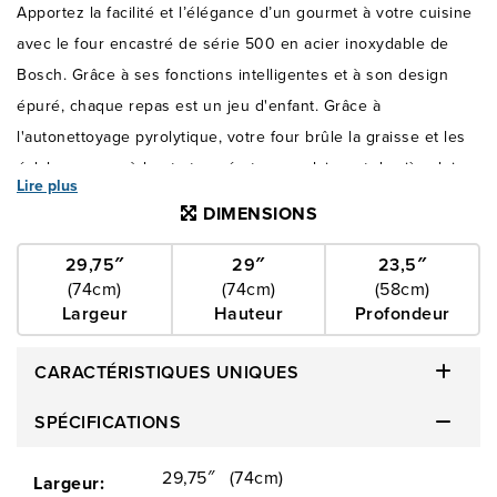
Apportez la facilité et l’élégance d’un gourmet à votre cuisine
avec le four encastré de série 500 en acier inoxydable de
Bosch. Grâce à ses fonctions intelligentes et à son design
épuré, chaque repas est un jeu d'enfant. Grâce à
l'autonettoyage pyrolytique, votre four brûle la graisse et les
éclaboussures à haute température, ne laissant derrière lui
Lire plus
qu'une fine cendre qui s’essuie facilement - pas de récurage,
DIMENSIONS
pas de stress, juste plus de temps pour savourer la vie.
Profitez de résultats parfaitement homogènes grâce à la
29,75″
29″
23,5″
(74cm)
(74cm)
(58cm)
Convection Pro, qui fait circuler l'air chaud sur toutes les
Largeur
Hauteur
Profondeur
grilles pour une cuisson homogène, idéale pour la cuisson
regroupée, les tâches multiples ou les repas qui exigent la
CARACTÉRISTIQUES UNIQUES
perfection. Envie d'un fini digne d'une rôtisserie? Le grilloir
intégré apporte une chaleur intense et homogène pour des
SPÉCIFICATIONS
bords croustillants et des centres juteux. Avec 11 modes de
29,75″
(74cm)
cuisson, ce four s'adapte à toutes les envies, des pizzas
Largeur: