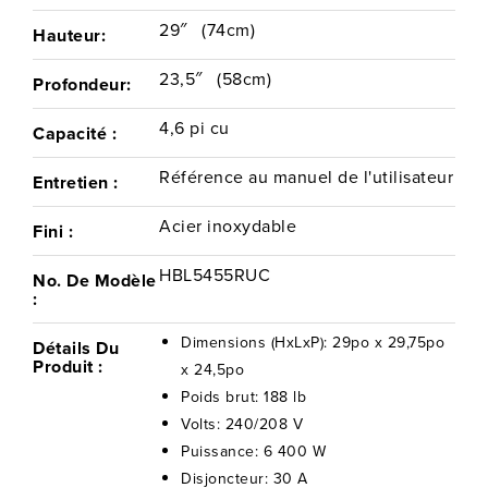
croustillantes aux rôtis à cuisson lente, avec précision et
29″
(74cm)
Hauteur:
facilité. Et lorsque le minutage devient délicat, la cavité de
maintien au chaud intégrée garde vos plats frais et prêts
23,5″
(58cm)
Profondeur:
jusqu'à ce que toute la famille soit réunie. Conçu pour les
4,6 pi cu
Capacité :
cuisines canadiennes modernes, ce four encastré Bosch offre
un rendement supérieur, un nettoyage sans effort et des
Référence au manuel de l'utilisateur
Entretien :
commandes intuitives qui font de la cuisine une seconde
Acier inoxydable
nature.
Fini :
HBL5455RUC
No. De Modèle
:
Dimensions (HxLxP): 29po x 29,75po
Détails Du
Produit :
x 24,5po
Poids brut: 188 lb
Volts: 240/208 V
Puissance: 6 400 W
Disjoncteur: 30 A