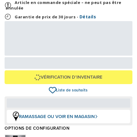
Article en commande spéciale – ne peut pas être
annulée
Détails
Garantie de prix de 30 jours -
153,96 $
3 695,00 $
OU
+ taxes/frais
Avec financement 24 mois
Voir les plans
Épargnez
744 $
VÉRIFICATION D’INVENTAIRE
Liste de souhaits
RAMASSAGE OU VOIR EN MAGASIN
OPTIONS DE CONFIGURATION