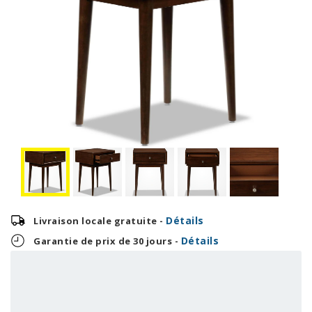
Détails
Livraison locale gratuite -
Détails
Garantie de prix de 30 jours -
16,63 $
399,00 $
OU
+ taxes/frais
Avec financement 24 mois
Voir les plans