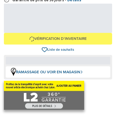
Garantie de prix de 30 jours -
20,79 $
499,00 $
OU
+ taxes/frais
Avec financement 24 mois
Voir les plans
Épargnez
-499 $
VÉRIFICATION D’INVENTAIRE
Liste de souhaits
RAMASSAGE OU VOIR EN MAGASIN