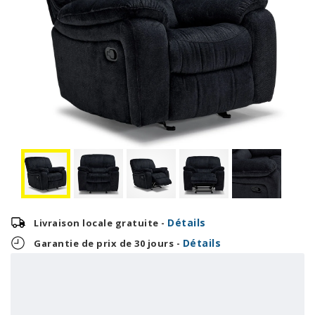
Détails
Livraison locale gratuite -
Détails
Garantie de prix de 30 jours -
24,96 $
OU
599,00 $
+ taxes/frais
Avec financement 24 mois
Voir les plans