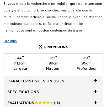
Si vous êtes à la recherche d'un mobilier qui soit l'incarnation
du style et du confort, ne cherchez pas plus loin que le
fauteuil berçant inclinable Burma. Fabriqué avec une attention
méticuleuse aux détails, ce fauteuil inclinable allie
harmonieusement un design contemporain à une
fonctionnalité luxueuse. Le revêtement de couleur graphite
Lire plus
exsude la sophistication, tandis que la fonction d'inclinaison
DIMENSIONS
offre une détente inégalée. L’assise généreusement
rembourrée et le dossier moelleux offrent un soutien optimal,
44″
39″
39″
(112cm)
(99cm)
(99cm)
garantissant une expérience confortable pour vous et vos
Largeur
Hauteur
Profondeur
invités. La construction durable et les matériaux de haute
qualité garantissent la longévité, ce qui en fait un article
CARACTÉRISTIQUES UNIQUES
indispensable pour votre espace de vie. Le fauteuil berçant
inclinable Burma est une combinaison parfaite d'élégance et
SPÉCIFICATIONS
de confort. Il constitue un refuge accueillant pour des
ÉVALUATIONS
(18)
moments de pure détente.