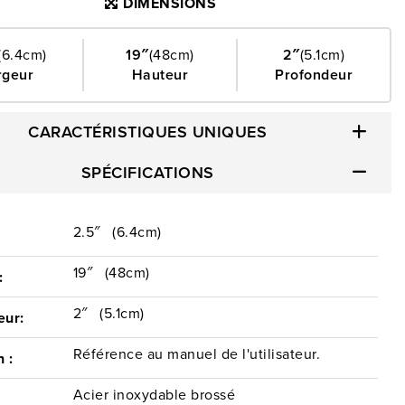
DIMENSIONS
(6.4cm)
19″
(48cm)
2″
(5.1cm)
rgeur
Hauteur
Profondeur
CARACTÉRISTIQUES UNIQUES
SPÉCIFICATIONS
2.5″
(6.4cm)
:
19″
(48cm)
:
2″
(5.1cm)
eur:
Référence au manuel de l'utilisateur.
n :
Acier inoxydable brossé