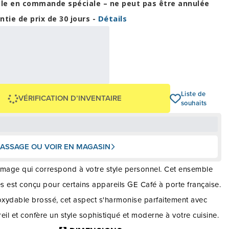
cle en commande spéciale – ne peut pas être annulée
Détails
ntie de prix de 30 jours -
16,63 $
00 $
OU
+ taxes/frais
Avec financement 24 mois
Voir les plans
-399 $
Liste de
VÉRIFICATION D’INVENTAIRE
souhaits
ASSAGE OU VOIR EN MAGASIN
image qui correspond à votre style personnel. Cet ensemble
 est conçu pour certains appareils GE Café à porte française.
oxydable brossé, cet aspect s'harmonise parfaitement avec
eil et confère un style sophistiqué et moderne à votre cuisine.