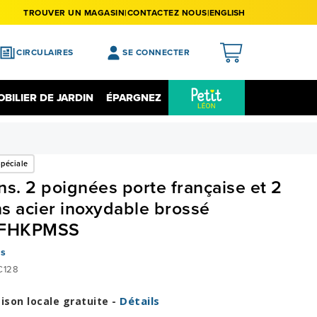
TROUVER UN MAGASIN
CONTACTEZ NOUS
ENGLISH
CIRCULAIRES
SE CONNECTER
APERÇU
BILIER DE JARDIN
ÉPARGNEZ
MES ACHATS
Épargnez Sur L'électronique
Liquidation
MA LISTE DE SOUHAITS
péciale
MON PROFIL
ns. 2 poignées porte française et 2
MON REGISTRE
s acier inoxydable brossé
MES PRÉFÉRENCES
FHKPMSS
FERMER LA SESSION
is
128
Détails
aison locale gratuite -