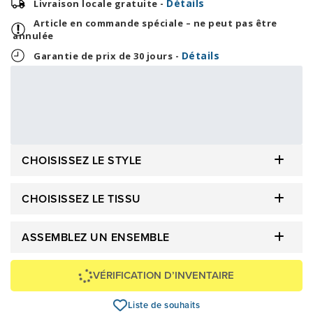
Détails
Livraison locale gratuite -
Article en commande spéciale – ne peut pas être
annulée
Détails
Garantie de prix de 30 jours -
124,96 $
2 999,00 $
OU
+ taxes/frais
Avec financement 24 mois
Voir les plans
Épargnez
-2 999 $
CHOISISSEZ LE STYLE
CHOISISSEZ LE TISSU
ASSEMBLEZ UN ENSEMBLE
VÉRIFICATION D’INVENTAIRE
Liste de souhaits