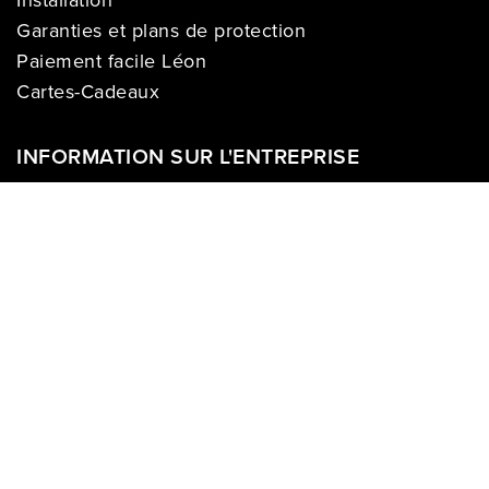
Installation
Garanties et plans de protection
Paiement facile Léon
Cartes-Cadeaux
INFORMATION SUR L'ENTREPRISE
À propos de nous
Carrières
Politique sur la vie privée
Division commerciale
Franchises
Termes & Conditions
Demandes des médias
COMPTE