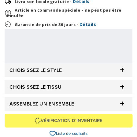
Détails
Livraison locale gratuite -
Article en commande spéciale – ne peut pas être
annulée
Détails
Garantie de prix de 30 jours -
124,96 $
2 999,00 $
OU
+ taxes/frais
Avec financement 24 mois
Voir les plans
Épargnez
-2 999 $
CHOISISSEZ LE STYLE
CHOISISSEZ LE TISSU
ASSEMBLEZ UN ENSEMBLE
VÉRIFICATION D’INVENTAIRE
Liste de souhaits