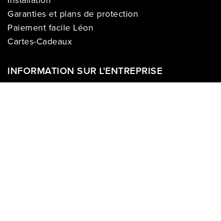
Installation
Garanties et plans de protection
Paiement facile Léon
Cartes-Cadeaux
INFORMATION SUR L'ENTREPRISE
À propos de nous
Carrières
Politique sur la vie privée
Division commerciale
Franchises
Termes & Conditions
Demandes des médias
COMPTE