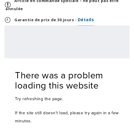
Article en commande spéciale – ne peut pas être
annulée
Détails
Garantie de prix de 30 jours -
33,29 $
799,00 $
OU
+ taxes/frais
Avec financement 24 mois
Voir les plans
Épargnez
-799 $
There was a problem
loading this website
Try refreshing the page.
If the site still doesn't load, please try again in a few
minutes.