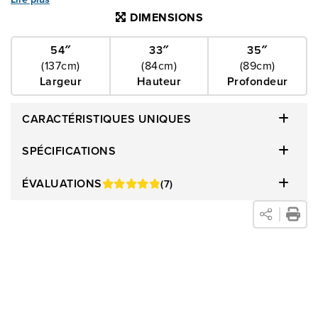
appui-bras droits dégagent une impression d'élégance
DIMENSIONS
raffinée, tandis que les lignes épurées de sa silhouette
ajoutent une dimension qui rehaussera l’aspect de votre
54″
33″
35″
(137cm)
(84cm)
(89cm)
espace. Cette causeuse n'est pas seulement magnifique, elle
Largeur
Hauteur
Profondeur
est également fabriquée avec des matériaux d'une qualité
irréprochable puisqu'elle est composée à 100% de cuir de
CARACTÉRISTIQUES UNIQUES
première qualité et à 100% de bois dur, ce qui fait de cette
causeuse un article qui durera. Qu’elle soit placée dans une
SPÉCIFICATIONS
salle de séjour contemporaine, un espace de bureau chic ou
ÉVALUATIONS
(7)
un coin détente aménagé avec goût, cette causeuse
contemporaine témoigne de la fusion de l'esthétique et de la
fonctionnalité. Elle incarne l'essence du design moderne tout
en offrant le confort et l'allure que la collection Chito offre
facilement.