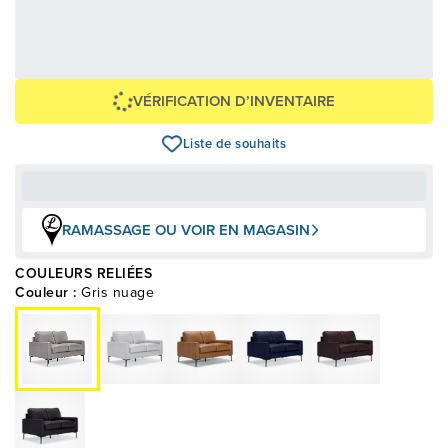
90,79 $
2 179,00 $
OU
+ taxes/frais
Avec financement 24 mois
Voir les plans
Épargnez
-2 179 $
VÉRIFICATION D’INVENTAIRE
Liste de souhaits
RAMASSAGE OU VOIR EN MAGASIN
COULEURS RELIÉES
Couleur :
Gris nuage