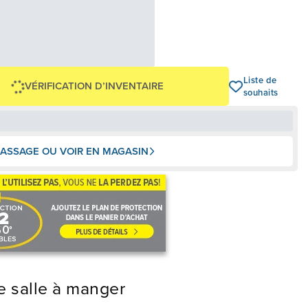
58,29 $
,00 $
OU
+ taxes/frais
Avec financement 24 mois
Voir les plans
-1 399 $
Liste de
VÉRIFICATION D’INVENTAIRE
souhaits
ASSAGE OU VOIR EN MAGASIN
e salle à manger