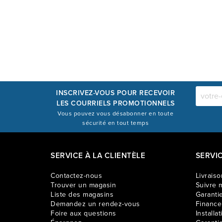
INSCRIVEZ-VOUS POUR RECEVOIR
LES COURRIELS PROMOTIONNELS
Vous pouvez vous désabonner en toute
sécurité en tout temps
SERVICE À LA CLIENTÈLE
SERVI
Contactez-nous
Livraiso
Trouver un magasin
Suivre m
Liste des magasins
Garantie
Demandez un rendez-vous
Financ
Foire aux questions
Installat