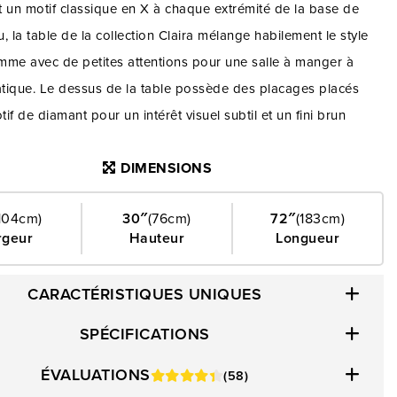
 un motif classique en X à chaque extrémité de la base de
au, la table de la collection Claira mélange habilement le style
mme avec de petites attentions pour une salle à manger à
atique. Le dessus de la table possède des placages placés
if de diamant pour un intérêt visuel subtil et un fini brun
ur le charme terrestre.
DIMENSIONS
104cm)
30″
(76cm)
72″
(183cm)
rgeur
Hauteur
Longueur
CARACTÉRISTIQUES UNIQUES
SPÉCIFICATIONS
ÉVALUATIONS
(58)