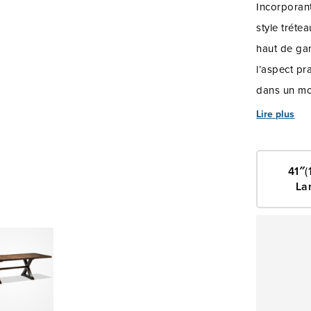
Incorporant
style tréte
haut de ga
l’aspect pr
dans un mot
rustique po
Lire plus
41″
(
La