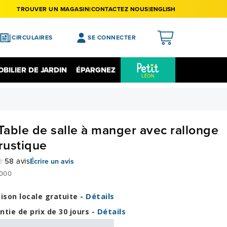
TROUVER UN MAGASIN
CONTACTEZ NOUS
ENGLISH
CIRCULAIRES
SE CONNECTER
APERÇU
BILIER DE JARDIN
ÉPARGNEZ
MES ACHATS
Épargnez Sur L'électronique
Liquidation
MA LISTE DE SOUHAITS
MON PROFIL
 Table de salle à manger avec rallonge
MON REGISTRE
 rustique
MES PRÉFÉRENCES
58 avis
Écrire un avis
000
FERMER LA SESSION
Détails
aison locale gratuite -
Détails
ntie de prix de 30 jours -