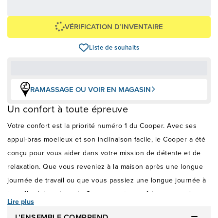
+ taxes/frais
Avec financement 24 mois
Voir les plans
VÉRIFICATION D’INVENTAIRE
Liste de souhaits
RAMASSAGE OU VOIR EN MAGASIN
Un confort à toute épreuve
Votre confort est la priorité numéro 1 du Cooper. Avec ses
appui-bras moelleux et son inclinaison facile, le Cooper a été
conçu pour vous aider dans votre mission de détente et de
relaxation. Que vous reveniez à la maison après une longue
journée de travail ou que vous passiez une longue journée à
travailler à la maison, le Cooper peut vous faire passer du
Lire plus
stress à la détente en quelques secondes.
L’ENSEMBLE COMPREND