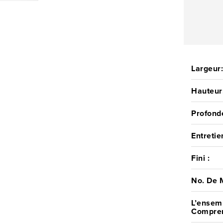
lave-vaisse
distributeu
rinçage, et
l'aide des
est égaleme
Largeur
d'œuvre ave
Hauteur
Profond
Entretie
Fini :
No. De 
L’ensem
Compren