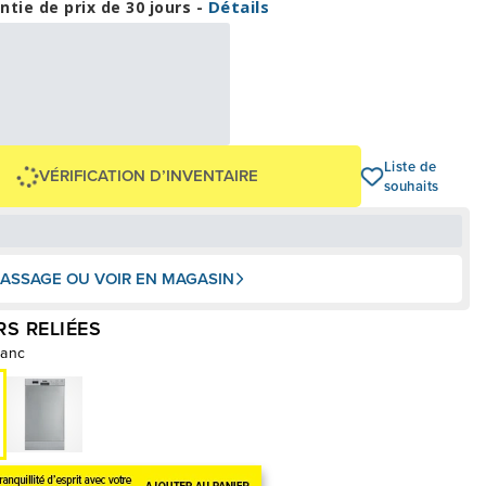
Détails
ntie de prix de 30 jours -
32,46 $
00 $
OU
+ taxes/frais
Avec financement 24 mois
Voir les plans
-779 $
Liste de
VÉRIFICATION D’INVENTAIRE
souhaits
ASSAGE OU VOIR EN MAGASIN
S RELIÉES
lanc