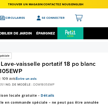
TROUVER UN MAGASIN
CONTACTEZ NOUS
ENGLISH
CIRCULAIRES
SE CONNECTER
APERÇU
BILIER DE JARDIN
ÉPARGNEZ
MES ACHATS
Épargnez Sur L'électronique
Liquidation
MA LISTE DE SOUHAITS
péciale
MON PROFIL
Lave-vaisselle portatif 18 po blanc
MON REGISTRE
805EWP
MES PRÉFÉRENCES
109 avis
Écrire un avis
FERMER LA SESSION
051
NO. DE MODÈLE :
DDW1805EWP
Détails
aison locale gratuite -
cle en commande spéciale – ne peut pas être annulée