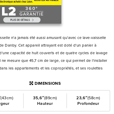
isselle n'a jamais été aussi amusant qu'avec ce lave-vaisselle
de Danby. Cet appareil attrayant est doté d'un panier à
 d'une capacité de huit couverts et de quatre cycles de lavage
 Il ne mesure que 45,7 cm de large, ce qui permet de l'installer
dans les appartements et les copropriétés, et ses roulettes
ous permettent de le déplacer aisément. Vos factures
DIMENSIONS
té ne seront pas trop élevées avec cet appareil intelligent et
 car il est doté d'une fonction de faible consommation d'eau
″
(43cm)
35,6″
(89cm)
23,6″
(58cm)
ement classé Energy Star®. L'appareil est doté d'un bras
rgeur
Hauteur
Profondeur
 et d'un intérieur en acier inoxydable durable, ce qui en fait le