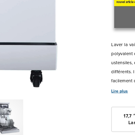
Laver la va
polyvalent 
ustensiles,
différents.
facilement 
intégrées v
Lire plus
d'électrici
écologique,
17,7 
et est égal
La
d'aspersion