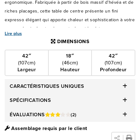
ergonomique. Fabriquée à partir de bois massif d'hévéa et de
riches placages, cette table de centre présente un fini
expresso élégant qui apporte chaleur et sophistication à votre
espace de vie. La star du spectacle est le plateau en verre
Lire plus
trempé noir fumé, qui ajoute un contraste spectaculaire tout
DIMENSIONS
en offrant une surface durable et facile à nettoyer. Son fini
lisse et réfléchissant capte parfaitement la lumière, faisant de
42″
18″
42″
(107cm)
(46cm)
(107cm)
cette table de centre un élément essentiel autant qu'un
Largeur
Hauteur
Profondeur
complément pratique. Le design unique du cadre à lattes de la
table lui confère un intérêt architectural, tandis que les
CARACTÉRISTIQUES UNIQUES
roulettes intégrées permettent une mobilité sans effort, ce qui
est parfait pour les espaces de vie flexibles ou les espaces à
SPÉCIFICATIONS
usages multiples. Qu'il s'agisse de réorganiser l'espace pour
ÉVALUATIONS
(2)
une soirée cinéma ou de nettoyer après les invités, déplacer
cette table est un jeu d'enfant. Conçue avec soin pour la
Assemblage requis par le client
forme et la fonction, la table de centre Darwin offre un confort