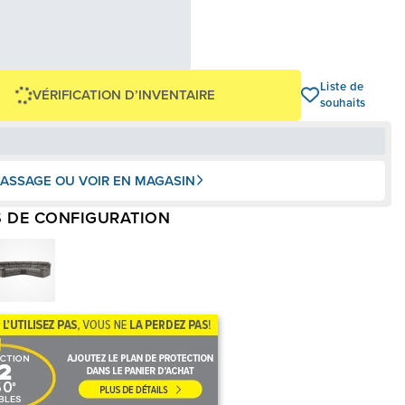
124,96 $
OU
,00 $
+ taxes/frais
Avec financement 24 mois
Voir les plans
Liste de
VÉRIFICATION D’INVENTAIRE
souhaits
ASSAGE OU VOIR EN MAGASIN
 DE CONFIGURATION