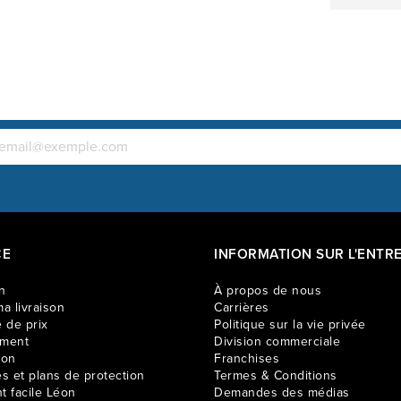
puissiez dé
porte-gobel
collations,
préférée. P
votre famil
inclinable
CE
INFORMATION SUR L'ENTRE
n
À propos de nous
a livraison
Carrières
 de prix
Politique sur la vie privée
ement
Division commerciale
ion
Franchises
es et plans de protection
Termes & Conditions
t facile Léon
Demandes des médias