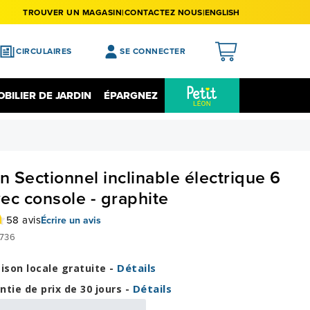
TROUVER UN MAGASIN
CONTACTEZ NOUS
ENGLISH
CIRCULAIRES
SE CONNECTER
APERÇU
BILIER DE JARDIN
ÉPARGNEZ
MES ACHATS
Épargnez Sur L'électronique
Liquidation
MA LISTE DE SOUHAITS
MON PROFIL
 Sectionnel inclinable électrique 6
MON REGISTRE
ec console - graphite
MES PRÉFÉRENCES
58 avis
Écrire un avis
736
FERMER LA SESSION
Détails
aison locale gratuite -
Détails
ntie de prix de 30 jours -