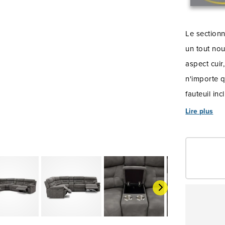
Le section
un tout no
aspect cuir
n'importe 
fauteuil in
toujours av
Lire plus
soucier des
électrique 
affaissemen
améliorent 
soyez toujo
personnalis
inclinables