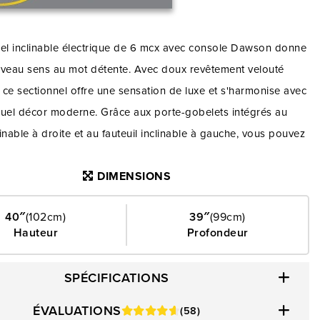
nel inclinable électrique de 6 mcx avec console Dawson donne
uveau sens au mot détente. Avec doux revêtement velouté
, ce sectionnel offre une sensation de luxe et s'harmonise avec
quel décor moderne. Grâce aux porte-gobelets intégrés au
clinable à droite et au fauteuil inclinable à gauche, vous pouvez
oir une boisson à portée de main. Vous n'aurez plus à vous
DIMENSIONS
 renversements accidentels, car ce sectionnel inclinable
avec console est également hydrofuge. Les ressorts anti-
40″
(102cm)
39″
(99cm)
t en acier de haut calibre dans les coussins d'assise
Hauteur
Profondeur
la durabilité et assurent un soutien durable, pour que vous
urs assis confortablement. Bénéficiez d'un confort
SPÉCIFICATIONS
é et d'une grande polyvalence grâce aux deux fauteuils
 électriques qui offrent de multiples positions afin que vous
ÉVALUATIONS
(58)