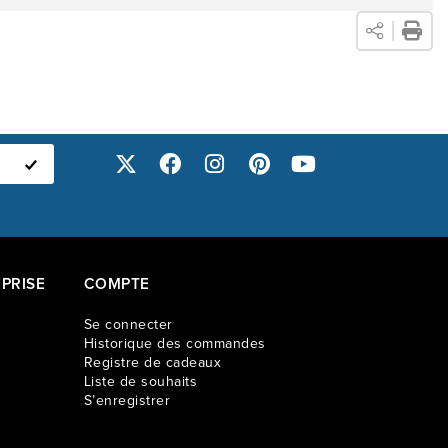
cider de la position assise qui vous convient le mieux. Le
et de la console de rangement est parfait pour dissimulé des
 tout en disposant d'un emplacement pour votre boisson
rofitez de vos moments de détente, seul ou avec vos amis et
le, il y a de la place pour tout le monde sur le sectionnel
 électrique de 6 mcx avec console Dawson.
PRISE
COMPTE
Se connecter
Historique des commandes
Registre de cadeaux
Liste de souhaits
S’enregistrer