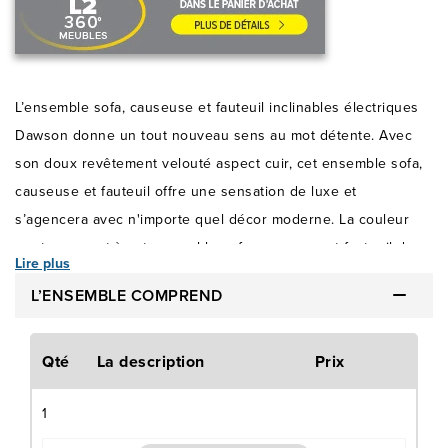
L’ensemble sofa, causeuse et fauteuil inclinables électriques
Dawson donne un tout nouveau sens au mot détente. Avec
son doux revêtement velouté aspect cuir, cet ensemble sofa,
causeuse et fauteuil offre une sensation de luxe et
s’agencera avec n'importe quel décor moderne. La couleur
neutre permet à cet ensemble sofa, causeuse et fauteuil de
Lire plus
se fondre sans effort dans votre salle de séjour. Plus besoin
L’ENSEMBLE COMPREND
de s'inquiéter des éclaboussures soudaines, car cet
ensemble sofa, causeuse et fauteuil inclinables électriques
est également hydrofuge. Les ressorts anti-affaissement en
Qté
La description
Prix
acier de haut calibre dans les coussins d’assise améliorent la
1
durabilité et garantissent un soutien durable, pour que vous
soyez toujours assis confortablement. Découvrez les