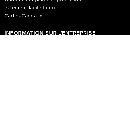
Paiement facile Léon
Cartes-Cadeaux
INFORMATION SUR L'ENTREPRISE
À propos de nous
Carrières
Politique sur la vie privée
Division commerciale
Franchises
Termes & Conditions
Demandes des médias
COMPTE
Se connecter