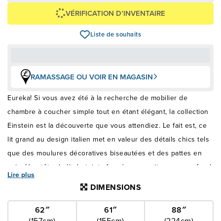
VÉRIFICATION D’INVENTAIRE
Liste de souhaits
RAMASSAGE OU VOIR EN MAGASIN
Eureka! Si vous avez été à la recherche de mobilier de
chambre à coucher simple tout en étant élégant, la collection
Einstein est la découverte que vous attendiez. Le fait est, ce
lit grand au design italien met en valeur des détails chics tels
que des moulures décoratives biseautées et des pattes en
coin. Une tête de lit de teinte foncée, au capitonnage profond,
Lire plus
ajoute une ponctuation étonnante qui souligne la collection
DIMENSIONS
Einstein.
62″
61″
88″
(157cm)
(155cm)
(224cm)