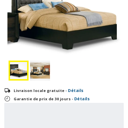
Détails
Livraison locale gratuite -
Détails
Garantie de prix de 30 jours -
12,46 $
OU
299,00 $
+ taxes/frais
Avec financement 24 mois
Voir les plans