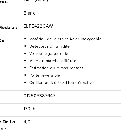
eur:
Blanc
ELFE422CAW
Modèle :
Matériau de la cuve: Acier inoxydable
Du
:
Détecteur d’humidité
Verrouillage parental
Mise en marche différée
Estimation du temps restant
Porte réversible
Carillon activé / carillon désactivé
012505387647
179 lb
é De La
4,0
e :