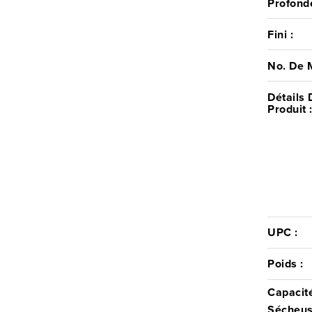
Profond
Fini :
No. De 
Détails 
Produit 
UPC :
Poids :
Capacit
Sécheus