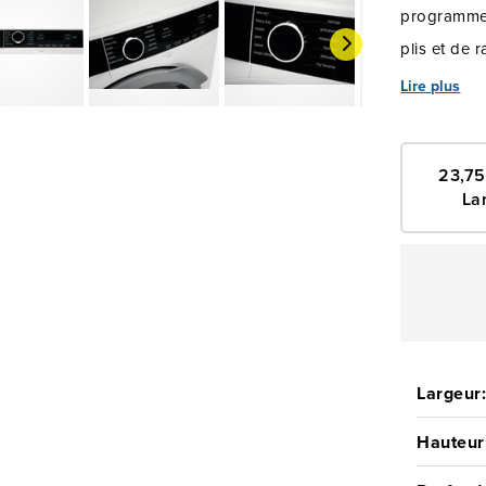
programme 
plis et de 
d'économise
Lire plus
23,75
La
Largeur
Hauteur