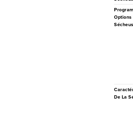
Progra
Options
Sécheus
Caractér
De La S