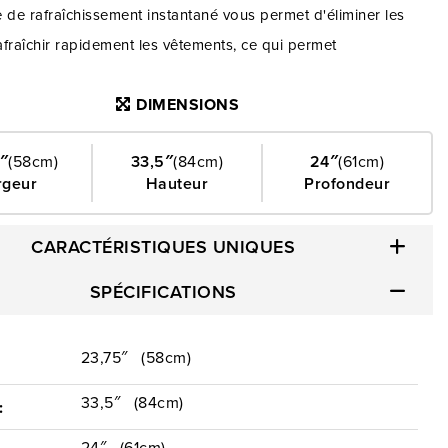
de rafraîchissement instantané vous permet d'éliminer les
rafraîchir rapidement les vêtements, ce qui permet
r l'eau et l'énergie.
DIMENSIONS
″
(58cm)
33,5″
(84cm)
24″
(61cm)
rgeur
Hauteur
Profondeur
CARACTÉRISTIQUES UNIQUES
SPÉCIFICATIONS
23,75″
(58cm)
:
33,5″
(84cm)
:
24″
(61cm)