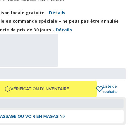
Détails
aison locale gratuite -
cle en commande spéciale – ne peut pas être annulée
Détails
ntie de prix de 30 jours -
47,71 $
00 $
OU
+ taxes/frais
Avec financement 24 mois
Voir les plans
50 $
Liste de
VÉRIFICATION D’INVENTAIRE
souhaits
ASSAGE OU VOIR EN MAGASIN