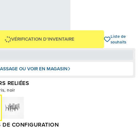
45,79 $
,00 $
OU
+ taxes/frais
Avec financement 24 mois
Voir les plans
-1 099 $
Liste de
VÉRIFICATION D’INVENTAIRE
souhaits
ASSAGE OU VOIR EN MAGASIN
S RELIÉES
is, noir
 DE CONFIGURATION