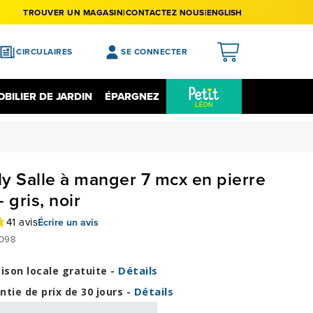
TROUVER UN MAGASIN
CONTACTEZ NOUS
ENGLISH
CIRCULAIRES
SE CONNECTER
APERÇU
BILIER DE JARDIN
ÉPARGNEZ
MES ACHATS
Épargnez Sur L'électronique
Liquidation
MA LISTE DE SOUHAITS
MON PROFIL
y Salle à manger 7 mcx en pierre
MON REGISTRE
- gris, noir
MES PRÉFÉRENCES
41 avis
Écrire un avis
098
FERMER LA SESSION
Détails
aison locale gratuite -
Détails
ntie de prix de 30 jours -