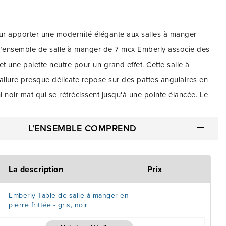
r apporter une modernité élégante aux salles à manger
l’ensemble de salle à manger de 7 mcx Emberly associe des
s et une palette neutre pour un grand effet. Cette salle à
allure presque délicate repose sur des pattes angulaires en
ni noir mat qui se rétrécissent jusqu'à une pointe élancée. Le
able en pierre frittée de 12 mm présente l'aspect naturel
 de la pierre marbrée grise et blanche, offrant l'aspect luxueux
L’ENSEMBLE COMPREND
dans un cadre contemporain. Les chaises sans bras assorties
ibles dans un superbe velours gris, avec un dossier
La description
Prix
 profilé et des courbes arrondies pour un aspect doux et
se prête à presque tous les styles de décoration. Avec une
Emberly Table de salle à manger en
ortable et une surface de table très durable qui résiste aux
pierre frittée - gris, noir
x taches, au froid glacial et aux températures extrêmement