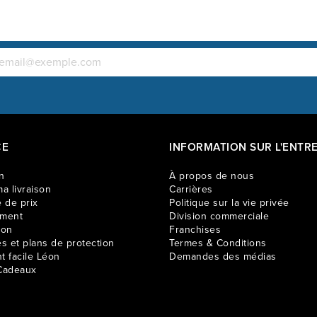
CE
INFORMATION SUR L'ENTRE
n
À propos de nous
a livraison
Carrières
 de prix
Politique sur la vie privée
ement
Division commerciale
ion
Franchises
es et plans de protection
Termes & Conditions
t facile Léon
Demandes des médias
Cadeaux