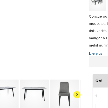
Conçue pou
modestes, 
finis varié
manger à l'
métal au fi
dessus de t
Lire plus
multicolore
du marbre 
sont dispon
Qté
légèrement
neutre qui 
1
assise conf
rayures, au