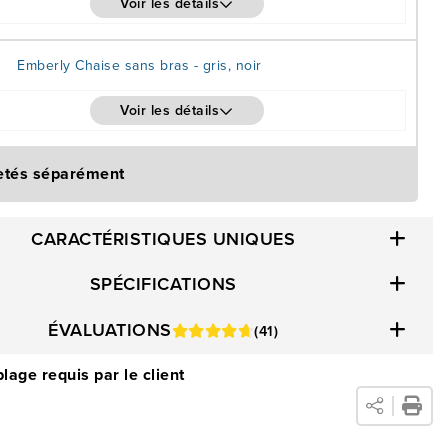
Voir les détails
Emberly offre une fonctionnalité inégalée, enveloppée dans un
is et attrayant. Commandez le vôtre dès aujourd'hui et
Emberly Chaise sans bras - gris, noir
à profiter des avantages d'un style confortable.
Voir les détails
etés séparément
CARACTÉRISTIQUES UNIQUES
SPÉCIFICATIONS
ÉVALUATIONS
(41)
age requis par le client