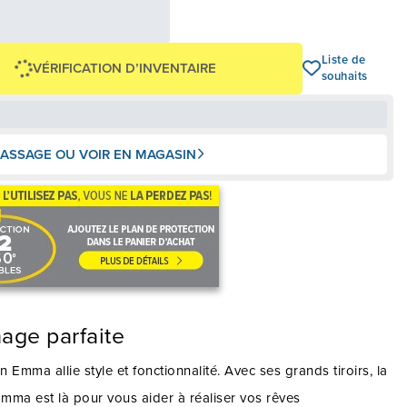
OU
0 $
+ taxes/frais
Avec financement 24 mois
Voir les plans
Liste de
VÉRIFICATION D’INVENTAIRE
souhaits
ASSAGE OU VOIR EN MAGASIN
age parfaite
on Emma allie style et fonctionnalité. Avec ses grands tiroirs, la
Emma est là pour vous aider à réaliser vos rêves