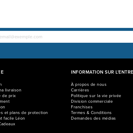
CE
INFORMATION SUR L'ENTRE
n
À propos de nous
a livraison
Carrières
 de prix
Politique sur la vie privée
ement
Division commerciale
ion
Franchises
es et plans de protection
Termes & Conditions
t facile Léon
Demandes des médias
Cadeaux