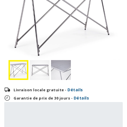
Détails
Livraison locale gratuite -
Détails
Garantie de prix de 30 jours -
12,46 $
OU
299,00 $
+ taxes/frais
Avec financement 24 mois
Voir les plans