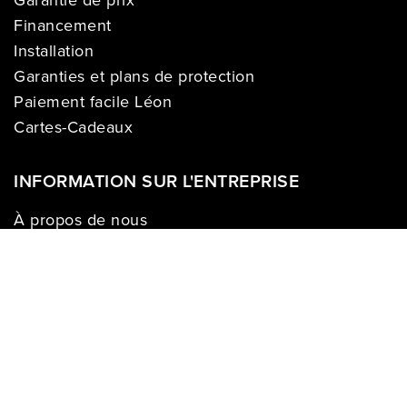
Financement
Installation
Garanties et plans de protection
Paiement facile Léon
Cartes-Cadeaux
INFORMATION SUR L'ENTREPRISE
À propos de nous
Carrières
Politique sur la vie privée
Division commerciale
Franchises
Termes & Conditions
Demandes des médias