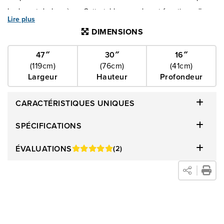
le devant de la scène. Cette table console est fonctionnelle,
Lire plus
qu'il s'agisse d’y poser votre café ou d'exposer vos livres ou
DIMENSIONS
magazines préférés, profitez de cette table console dans
toute sa splendeur. Avec un aspect moderne qui rehaussera
47″
30″
16″
(119cm)
(76cm)
(41cm)
votre décoration intérieure, cet article incarne à la fois la
Largeur
Hauteur
Profondeur
beauté et la praticité, laissez votre espace refléter la
sophistication qui vous définit. La table console Farah sera un
CARACTÉRISTIQUES UNIQUES
excellent complément à votre intérieur et apportera une
touche intemporelle à votre espace.
SPÉCIFICATIONS
ÉVALUATIONS
(2)