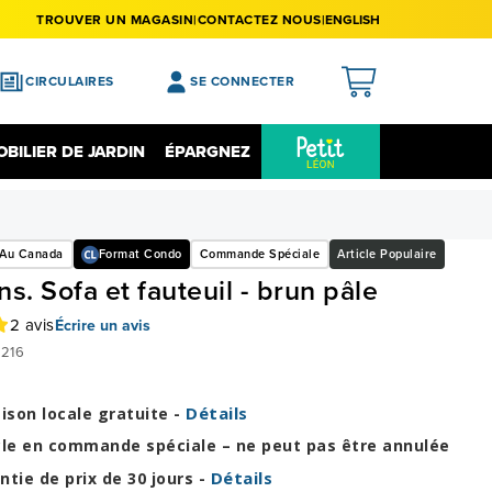
TROUVER UN MAGASIN
CONTACTEZ NOUS
ENGLISH
CIRCULAIRES
SE CONNECTER
APERÇU
BILIER DE JARDIN
ÉPARGNEZ
MES ACHATS
Épargnez Sur L'électronique
Liquidation
MA LISTE DE SOUHAITS
 Au Canada
Format Condo
Commande Spéciale
Article Populaire
MON PROFIL
s. Sofa et fauteuil - brun pâle
MON REGISTRE
2 avis
Écrire un avis
MES PRÉFÉRENCES
216
FERMER LA SESSION
Détails
aison locale gratuite -
cle en commande spéciale – ne peut pas être annulée
Détails
ntie de prix de 30 jours -