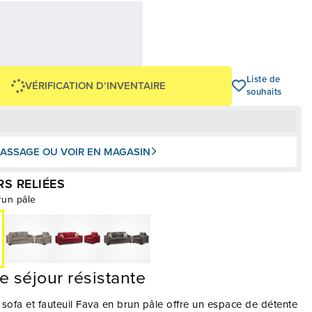
62,42 $
00 $
OU
+ taxes/frais
Avec financement 24 mois
Voir les plans
Liste de
VÉRIFICATION D’INVENTAIRE
souhaits
ASSAGE OU VOIR EN MAGASIN
S RELIÉES
run pâle
e séjour résistante
sofa et fauteuil Fava en brun pâle offre un espace de détente