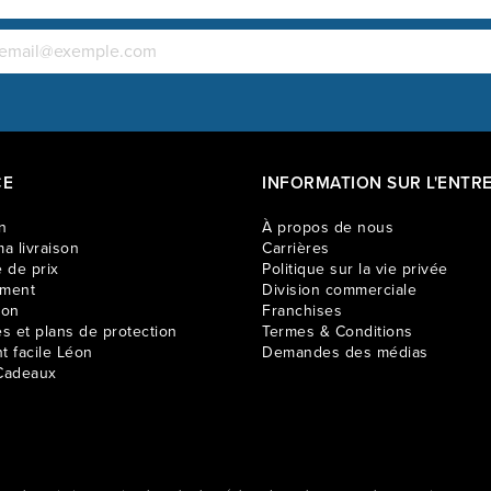
fiable et d
puisque l’
Article en 
10 semaines
CE
INFORMATION SUR L'ENTRE
n
À propos de nous
a livraison
Carrières
 de prix
Politique sur la vie privée
ement
Division commerciale
ion
Franchises
es et plans de protection
Termes & Conditions
t facile Léon
Demandes des médias
Cadeaux