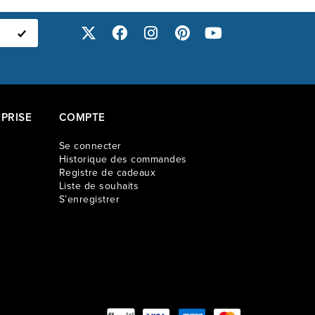
urable. Un ajout à son charme est l'assurance de la qualité,
ensemble Fava est fièrement fabriqué au Canada.
commande spéciale. Veuillez allouer approximativement de 8-
 pour la livraison.
PRISE
COMPTE
Se connecter
Historique des commandes
Registre de cadeaux
Liste de souhaits
S’enregistrer