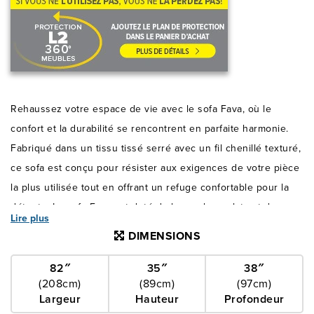
Rehaussez votre espace de vie avec le sofa Fava, où le
confort et la durabilité se rencontrent en parfaite harmonie.
Fabriqué dans un tissu tissé serré avec un fil chenillé texturé,
ce sofa est conçu pour résister aux exigences de votre pièce
la plus utilisée tout en offrant un refuge confortable pour la
détente. Le sofa Fava est doté de larges bars plats et de
Lire plus
pattes en coin en bois, ce qui lui confère une allure élégante
DIMENSIONS
du début à la fin. La construction robuste promet des années
de plaisir, ce qui en fait une pièce maîtresse fiable dans votre
82″
35″
38″
(208cm)
(89cm)
(97cm)
demeure. Le riche fini gris du sofa Fava lui confère une
Largeur
Hauteur
Profondeur
élégance subtile qui s'intègre parfaitement à tout décor, ce