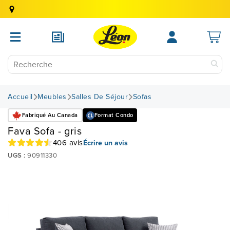
Accueil
Meubles
Salles De Séjour
Sofas
Fabriqué Au Canada
Format Condo
Fava Sofa - gris
406 avis
Écrire un avis
UGS :
90911330