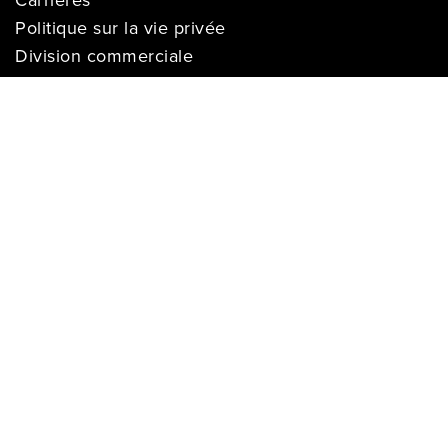
Politique sur la vie privée
Division commerciale
Franchises
Termes & Conditions
Demandes des médias
COMPTE
Se connecter
Historique des commandes
Registre de cadeaux
Liste de souhaits
S’enregistrer