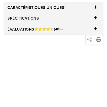
qui le rend suffisamment polyvalent pour s'harmoniser avec
CARACTÉRISTIQUES UNIQUES
une grande variété de styles. Faisant partie de la collection de
meubles Fava, ce sofa peut être jumelé avec le tabouret, le
SPÉCIFICATIONS
fauteuil et la causeuse assortis. Pour une salle de séjour
ÉVALUATIONS
(406)
entièrement coordonnée, considérez l'ensemble complet de
salle de séjour de 3 mcx Fava, créant un aspect harmonieux
et sophistiqué qui rehausse l'ambiance de votre foyer.