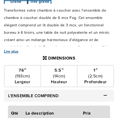
Grand
Très grand
Transformez votre chambre à coucher avec l'ensemble de
chambre à coucher double de 6 mcx Fog. Cet ensemble
élégant comprend un lit double de 3 mcx, un fonctionnel
bureau à 6 tiroirs, une table de nuit polyvalente et un miroir,
créant ainsi un mélange harmonieux d'élégance et de
praticité. La tête de lit Fog présente un mélange de motif à
Lire plus
carreaux blancs sur une base noire audacieuse, offrant un
DIMENSIONS
design géométrique contemporain qui s'intègre sans effort à
l'esthétique de votre demeure. Les lignes épurées et le cadre
76″
5.5″
1″
(193cm)
(14cm)
(2.5cm)
moderne accentuent magnifiquement le fini blanc sophistiqué,
Largeur
Hauteur
Profondeur
ajoutant une touche de style raffiné à votre espace. Les
détails bien pensés abondent dans cet ensemble. Les
L’ENSEMBLE COMPREND
poignées noir mat mettent en valeur les façades des tiroirs,
tandis que la construction en queue d'aronde anglaise à
Qté
La description
Prix
l'avant et à l'arrière assure la durabilité. Les tiroirs sont