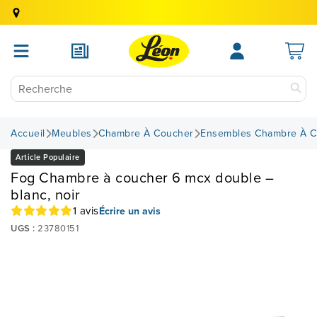
Accueil
Meubles
Chambre À Coucher
Ensembles Chambre À C
Article Populaire
Fog Chambre à coucher 6 mcx double –
blanc, noir
1 avis
Écrire un avis
UGS :
23780151