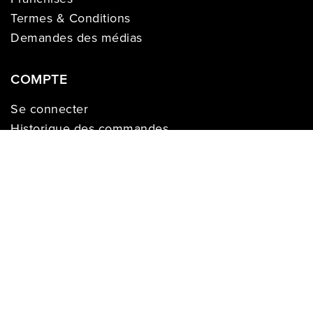
Termes & Conditions
Demandes des médias
COMPTE
Se connecter
Historique des commandes
Registre de cadeaux
Liste de souhaits
S’enregistrer
Les prix sur ce site web s’appliquent aux achats effectués en ligne seulement et
peuvent varier selon les régions. Les prix en magasin peuvent différer. Léon©
2009 - 2026. Tous droits réservés.