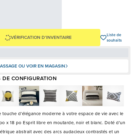
1,63 $
0 $
OU
+ taxes/frais
Avec financement 24 mois
Voir les plans
-39 $
Liste de
VÉRIFICATION D’INVENTAIRE
souhaits
ASSAGE OU VOIR EN MAGASIN
 DE CONFIGURATION
e touche d’élégance moderne à votre espace de vie avec le
po x 18 po Esprit libre en moutarde, noir et blanc. Doté d'un
trique abstrait avec des arcs audacieux contrastés et un