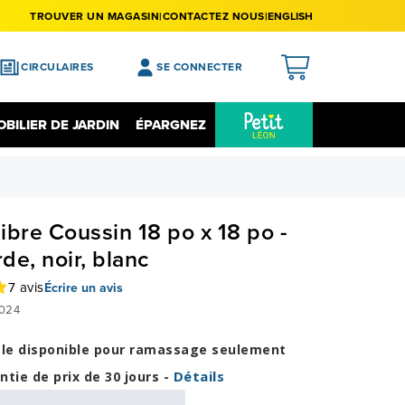
TROUVER UN MAGASIN
CONTACTEZ NOUS
ENGLISH
CIRCULAIRES
SE CONNECTER
APERÇU
BILIER DE JARDIN
ÉPARGNEZ
MES ACHATS
Épargnez Sur L'électronique
Liquidation
MA LISTE DE SOUHAITS
MON PROFIL
libre Coussin 18 po x 18 po -
MON REGISTRE
de, noir, blanc
MES PRÉFÉRENCES
7 avis
Écrire un avis
024
FERMER LA SESSION
cle disponible pour ramassage seulement
Détails
ntie de prix de 30 jours -