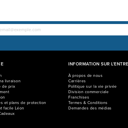
CE
INFORMATION SUR L'ENTRE
n
À propos de nous
a livraison
Carrières
 de prix
Politique sur la vie privée
ement
Division commerciale
ion
Franchises
es et plans de protection
Termes & Conditions
t facile Léon
Demandes des médias
Cadeaux