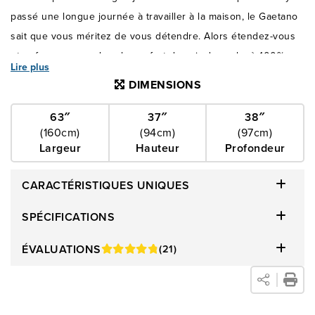
passé une longue journée à travailler à la maison, le Gaetano
sait que vous méritez de vous détendre. Alors étendez-vous
et enfoncez-vous dans le confort du cuir de vache à 100%.
Lire plus
Profitez des coussins d'assise amovibles qui peuvent être
DIMENSIONS
retournés pour une usure uniforme, et n'oubliez pas
d'évacuer toute cette tension à la fin de la journée.
63″
37″
38″
(160cm)
(94cm)
(97cm)
Largeur
Hauteur
Profondeur
CARACTÉRISTIQUES UNIQUES
SPÉCIFICATIONS
ÉVALUATIONS
(21)