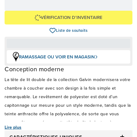
129,00 $
+ taxes/frais
Avec financement 24 mois
Voir les plans
VÉRIFICATION D’INVENTAIRE
Liste de souhaits
RAMASSAGE OU VOIR EN MAGASIN
Conception moderne
La tête de lit double de la collection Galvin modernisera votre
chambre à coucher avec son design à la fois simple et
remarquable. Le revêtement de polyester est doté d’un
capitonnage sur mesure pour un style moderne, tandis que la
teinte anthracite offre la polyvalence, de sorte que vous
pouvez être assuré que cette tête de lit s’adaptera à vos
Lire plus
styles changeants de literie. Il est également possible de