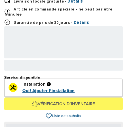
Détails
Livraison locale gratuite -
Article en commande spéciale – ne peut pas être
annulée
Détails
Garantie de prix de 30 jours -
41,46 $
995,00 $
OU
+ taxes/frais
Avec financement 24 mois
Voir les plans
Épargnez
100 $
Service disponible
Installation
Oui! Ajouter l'installation
VÉRIFICATION D’INVENTAIRE
Liste de souhaits