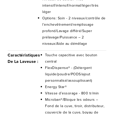
intensif/intensif/normal/léger/très
léger
Options: Soin - 2 niveaux/contrôle de
l’enchevêtrement/remplissage
profond/Lavage différé/Super
prélavage/Puissance – 2
niveaux/Aide au démêlage
Caractéristiques
Touche capacitive avec bouton
De La Laveuse :
central
FlexDispense® - (Détergent
liquide/poudre/PODS/ajout
personnalisé/assouplissant)
Energy Star®
Vitesse d’essorage - 800 tr/min
Microban®/Bloque les odeurs –
Fond de la cuve, tiroir, distributeur,
couvercle de la cuve, boyau de