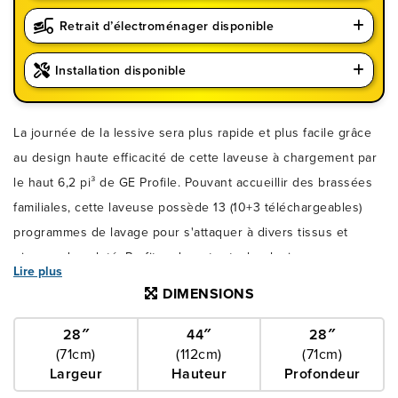
Retrait d’électroménager disponible
Installation disponible
La journée de la lessive sera plus rapide et plus facile grâce
au design haute efficacité de cette laveuse à chargement par
le haut 6,2 pi³ de GE Profile. Pouvant accueillir des brassées
familiales, cette laveuse possède 13 (10+3 téléchargeables)
programmes de lavage pour s'attaquer à divers tissus et
niveaux de saleté. Profitez de notre technologie
Lire plus
antimicrobienne Microban® qui aide à résister à la croissance
DIMENSIONS
de microbes tels que les bactéries, la moisissure et le mildiou.
Les niveaux d'eau et la fonction de remplissage précis
28″
44″
28″
(71cm)
(112cm)
(71cm)
mesurent automatiquement la taille de la brassée, ajoutant
Largeur
Hauteur
Profondeur
juste la bonne quantité d'eau nécessaire.