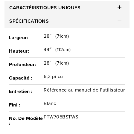
CARACTÉRISTIQUES UNIQUES
SPÉCIFICATIONS
Installation
Répondez à une série de
28″
(71cm)
questions afin de déterminer quel
Largeur:
service est parfait pour vous.
44″
(112cm)
Hauteur:
28″
(71cm)
Profondeur:
6,2 pi cu
Capacité :
Retour
Référence au manuel de l’utilisateur
Entretien :
Blanc
Fini :
PTW705BSTWS
No. De Modèle
: