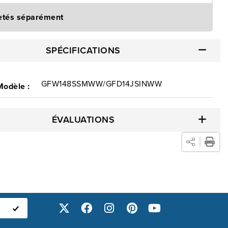
etés séparément
SPÉCIFICATIONS
GFW148SSMWW/GFD14JSINWW
Modèle :
ÉVALUATIONS