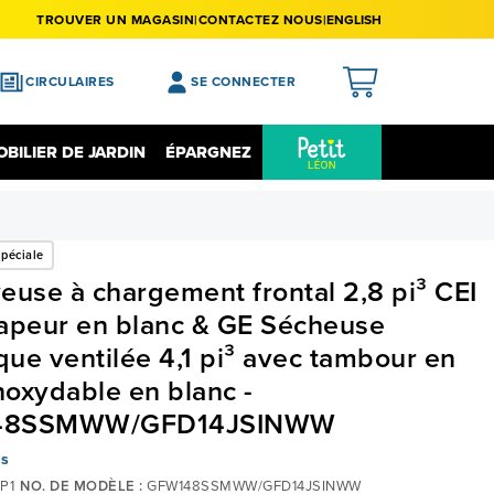
TROUVER UN MAGASIN
CONTACTEZ NOUS
ENGLISH
CIRCULAIRES
SE CONNECTER
APERÇU
BILIER DE JARDIN
ÉPARGNEZ
MES ACHATS
Épargnez Sur L'électronique
Liquidation
MA LISTE DE SOUHAITS
péciale
MON PROFIL
euse à chargement frontal 2,8 pi³ CEI
MON REGISTRE
apeur en blanc & GE Sécheuse
MES PRÉFÉRENCES
ique ventilée 4,1 pi³ avec tambour en
inoxydable en blanc -
FERMER LA SESSION
48SSMWW/GFD14JSINWW
is
P1
NO. DE MODÈLE :
GFW148SSMWW/GFD14JSINWW