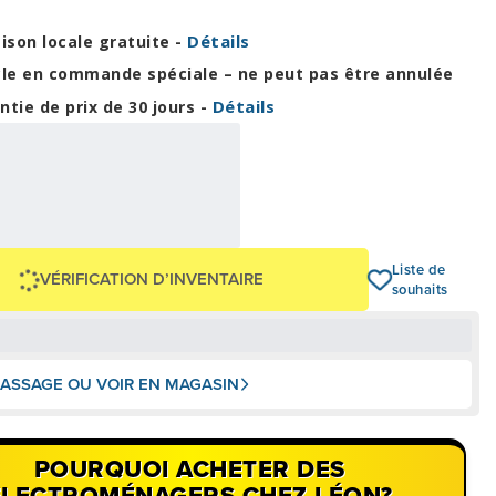
Détails
aison locale gratuite -
cle en commande spéciale – ne peut pas être annulée
Détails
ntie de prix de 30 jours -
82,92 $
,00 $
OU
+ taxes/frais
Avec financement 24 mois
Voir les plans
1 108 $
Liste de
VÉRIFICATION D’INVENTAIRE
souhaits
ASSAGE OU VOIR EN MAGASIN
POURQUOI ACHETER DES
ÉLECTROMÉNAGERS CHEZ LÉON?