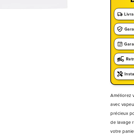
Livra
Gara
Gara
Ret
Insta
Améliorez v
avec vapeur
précieux po
de lavage r
votre panie