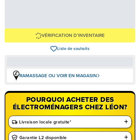
99,92 $
2 398,00 $
OU
+ taxes/frais
Avec financement 24 mois
Voir les plans
Épargnez
-2 398 $
VÉRIFICATION D’INVENTAIRE
Liste de souhaits
RAMASSAGE OU VOIR EN MAGASIN
POURQUOI ACHETER DES
ÉLECTROMÉNAGERS CHEZ LÉON?
Livraison locale gratuite*
Garantie L2 disponible