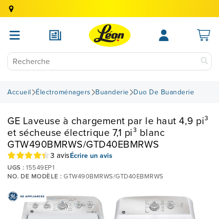
Accueil
Électroménagers
Buanderie
Duo De Buanderie
GE Laveuse à chargement par le haut 4,9 pi³
et sécheuse électrique 7,1 pi³ blanc
GTW490BMRWS/GTD40EBMRWS
3 avis
Écrire un avis
UGS :
15549EP1
NO. DE MODÈLE :
GTW490BMRWS/GTD40EBMRWS