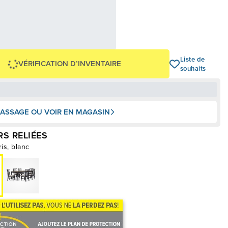
99,96 $
,00 $
OU
+ taxes/frais
Avec financement 24 mois
Voir les plans
-2 399 $
Liste de
VÉRIFICATION D’INVENTAIRE
souhaits
ASSAGE OU VOIR EN MAGASIN
S RELIÉES
ris, blanc