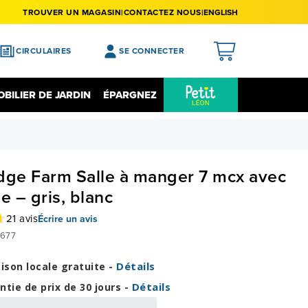
TROUVER UN MAGASIN
CONTACTEZ NOUS
ENGLISH
CIRCULAIRES
SE CONNECTER
APERÇU
BILIER DE JARDIN
ÉPARGNEZ
MES ACHATS
Épargnez Sur L'électronique
Liquidation
MA LISTE DE SOUHAITS
MON PROFIL
dge Farm Salle à manger 7 mcx avec
MON REGISTRE
e – gris, blanc
MES PRÉFÉRENCES
21 avis
Écrire un avis
677
FERMER LA SESSION
Détails
aison locale gratuite -
Détails
ntie de prix de 30 jours -