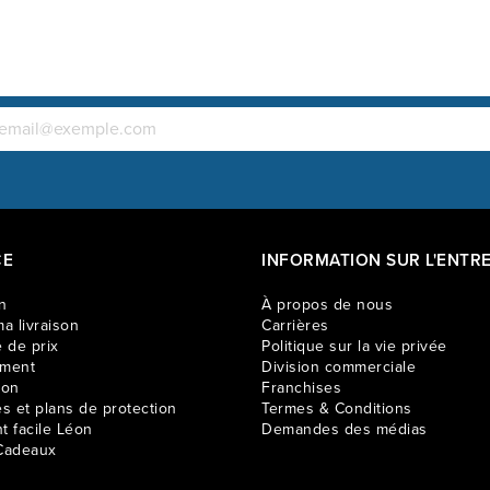
salle à ma
CE
INFORMATION SUR L'ENTRE
n
À propos de nous
a livraison
Carrières
 de prix
Politique sur la vie privée
ement
Division commerciale
ion
Franchises
es et plans de protection
Termes & Conditions
t facile Léon
Demandes des médias
Cadeaux