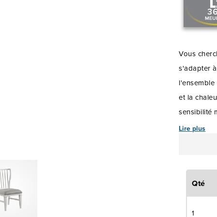
Vous cherc
s'adapter 
l'ensemble 
et la chale
sensibilité
organiser u
Lire plus
membre de l
d'une parti
manger Gre
Qté
officielles
repas du so
1
l'ensemble