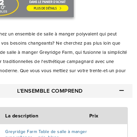
hez un ensemble de salle à manger polyvalent qui peut
à vos besoins changeants? Ne cherchez pas plus loin que
de salle à manger Greyridge Farm, qui fusionne la simplicité
ur traditionnelles de l'esthétique campagnard avec une
 moderne. Que vous vous mettiez sur votre trente-et-un pour
n dîner officiel ou que vous réprimandiez un ami ou un
a famille qui a enfreint une règle lors d'un jeu de société ou
L’ENSEMBLE COMPREND
e de cartes, le design polyvalent de l'ensemble de salle à
yridge convient parfaitement à l'organisation de réunions
La description
Prix
 ou semi-officielles. Vacances, repas-partage décontractés ou
ir en famille, il y a de la place pour tout le monde à table avec
Greyridge Farm Table de salle à manger
 de salle à manger Greyridge Farm. La salle à manger